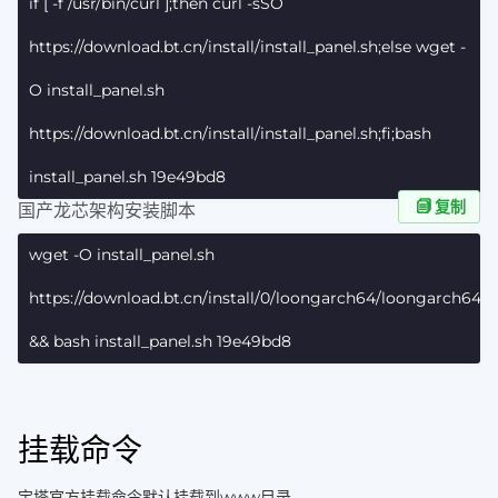
if [ -f /usr/bin/curl ];then curl -sSO
https://download.bt.cn/install/install_panel.sh;else wget -
O install_panel.sh
https://download.bt.cn/install/install_panel.sh;fi;bash
install_panel.sh 19e49bd8
复制
国产龙芯架构安装脚本
wget -O install_panel.sh
https://download.bt.cn/install/0/loongarch64/loongarch64_in
&& bash install_panel.sh 19e49bd8
挂载命令
宝塔官方挂载命令默认挂载到www目录