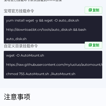
复制
宝塔官方挂载命令
yum install wget -y && wget -O auto_disk.sh
http://download.bt.cn/tools/auto_disk.sh && bash
auto_disk.sh
复制
自定义目录挂载命令
wget -O AutoMount.sh
https://raw.githubusercontent.com/myluoluo/automount/m
chmod 755 AutoMount.sh ./AutoMount.sh
注意事项