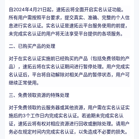
自2024年4月21日起，速拓云将全面开启实名认证功能。
所有用户需按照平台要求，提交真实、准确、完整的个人信
息进行实名认证。实名认证是速拓云平台服务使用的前提，
未完成实名认证的用户将无法享受平台提供的各项服务。
二、已购买产品的处理
对于在实名认证实施前已经购买的产品（包括免费领取的产
品），速拓云将在实名认证期间进行暂停处理。用户完成实
名认证后，平台将自动解除对相关产品的暂停状态，用户可
继续正常使用。
三、免费领取资源的特殊处理
对于免费领取的云服务器或其他资源，用户需在实名认证实
施后的3个工作日内完成实名认证。若逾期未完成实名认
证，速拓云将有权对相应资源进行回收或删除处理。请用户
务必在规定时间内完成实名认证，以免造成不必要的损失。