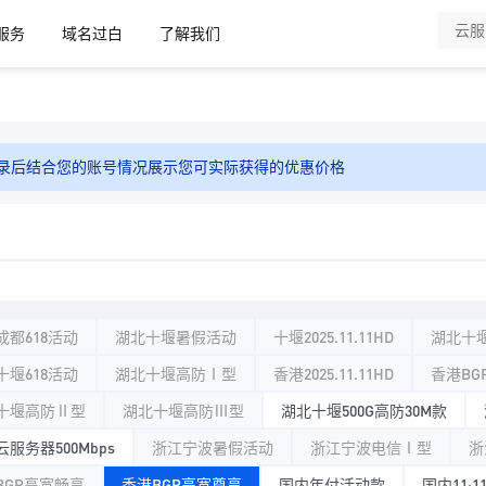
服务
域名过白
了解我们
录后结合您的账号情况展示您可实际获得的优惠价格
成都618活动
湖北十堰暑假活动
十堰2025.11.11HD
湖北十堰
十堰618活动
湖北十堰高防Ⅰ型
香港2025.11.11HD
香港BG
十堰高防Ⅱ型
湖北十堰高防Ⅲ型
湖北十堰500G高防30M款
服务器500Mbps
浙江宁波暑假活动
浙江宁波电信Ⅰ型
浙
BGP高宽畅享
香港BGP高宽尊享
国内年付活动款
国内11·