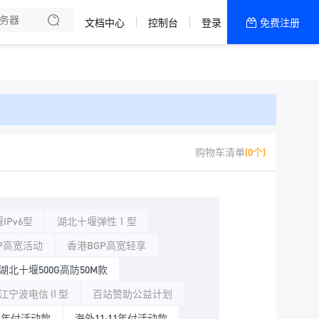
文档中心
控制台
登录
免费注册
全部产品
新闻资讯
帮助文档
热销推荐
宁波电信
购物车清单
(0个)
西安电信
成都移动
IPv6型
湖北十堰弹性Ⅰ型
广州BGP
P高宽活动
香港BGP高宽轻享
湖北十堰500G高防50M款
江宁波电信Ⅱ型
百站赞助公益计划
11年付活动款
海外11·11年付活动款