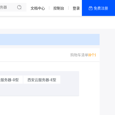
文档中心
控制台
登录
免费注册
全部产品
新闻资讯
帮助文档
热销推荐
宁波电信
购物车清单
(0个)
西安电信
成都移动
服务器-D型
西安云服务器-E型
广州BGP